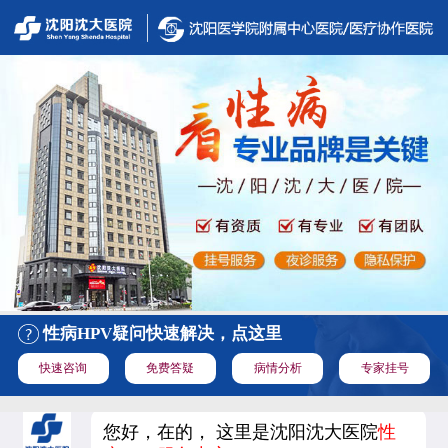
性病HPV疑问快速解决，点这里
快速咨询
免费答疑
病情分析
专家挂号
您好，在的， 这里是沈阳沈大医院
性