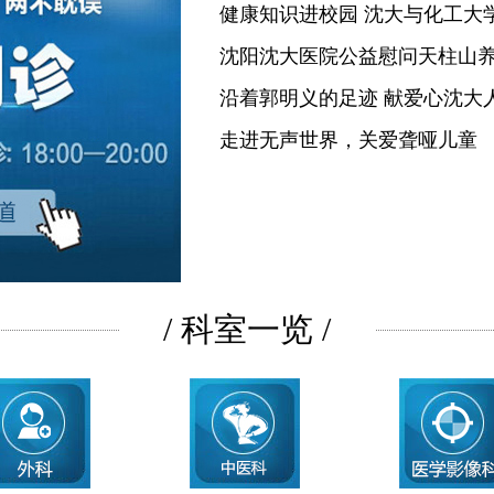
健康知识进校园 沈大与化工大
沈阳沈大医院公益慰问天柱山
沿着郭明义的足迹 献爱心沈大
走进无声世界，关爱聋哑儿童
/ 科室一览 /