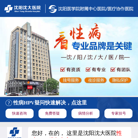
性病HPV疑问快速解决，点这里
快速咨询
免费答疑
病情分析
专家挂号
您好，在的， 这里是沈阳沈大医院
性