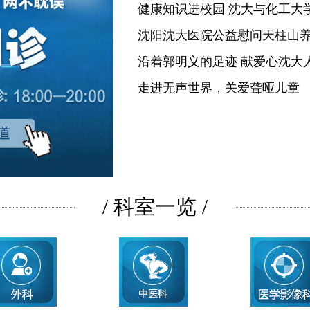
健康知识进校园 沈大与化工大
沈阳沈大医院公益慰问天柱山
沿着郭明义的足迹 献爱心沈大
走进无声世界，关爱聋哑儿童
/ 科室一览 /