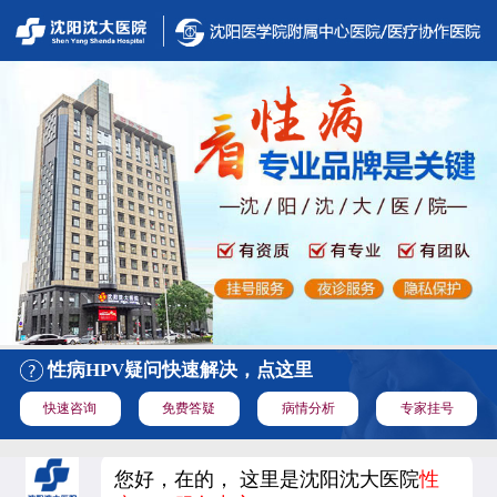
性病HPV疑问快速解决，点这里
快速咨询
免费答疑
病情分析
专家挂号
您好，在的， 这里是沈阳沈大医院
性