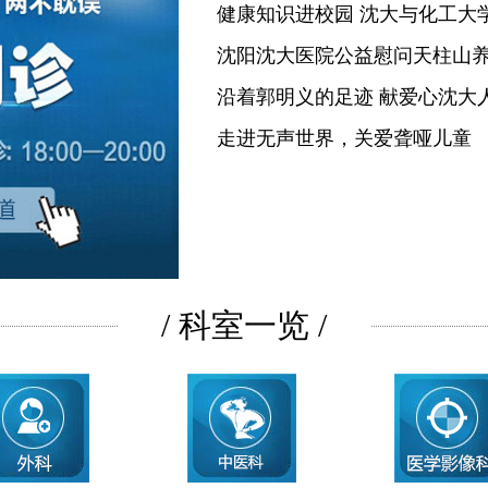
健康知识进校园 沈大与化工大
沈阳沈大医院公益慰问天柱山
沿着郭明义的足迹 献爱心沈大
走进无声世界，关爱聋哑儿童
/ 科室一览 /